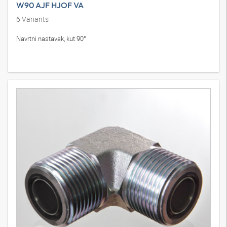
W90 AJF HJOF VA
6
Variants
Navrtni nastavak, kut 90°