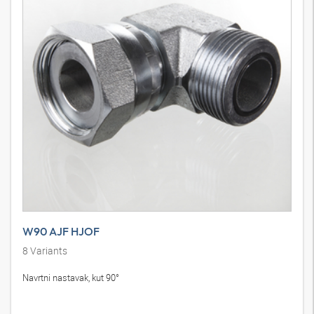
W90 AJF HJOF
8
Variants
Navrtni nastavak, kut 90°