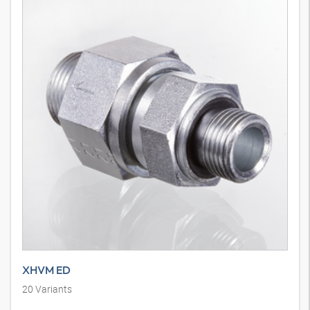
XHVM ED
20
Variants