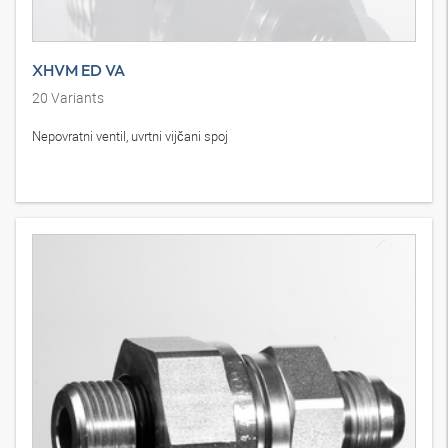
XHVM ED VA
20
Variants
Nepovratni ventil, uvrtni vijčani spoj