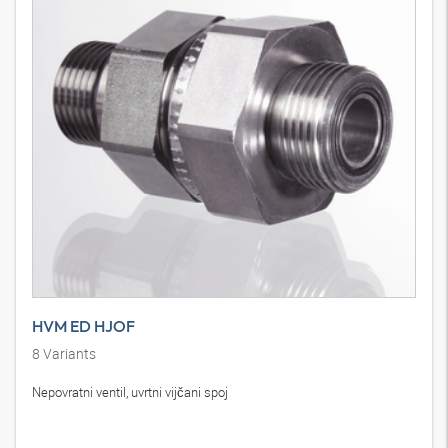
HVM ED HJOF
8
Variants
Nepovratni ventil, uvrtni vijčani spoj