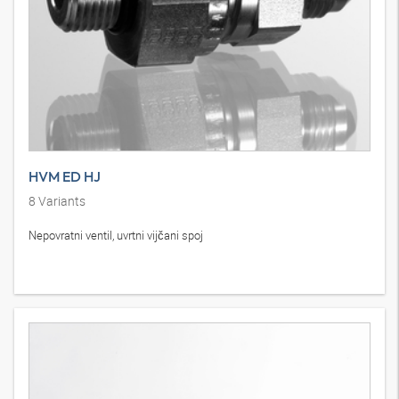
HVM ED HJ
8
Variants
Nepovratni ventil, uvrtni vijčani spoj