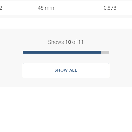
12
48 mm
0,878
Shows
of
10
11
SHOW ALL