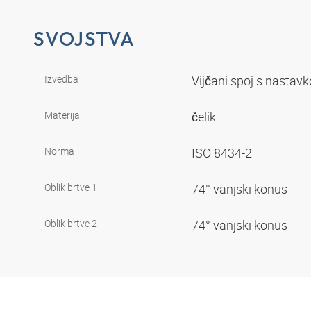
SVOJSTVA
Izvedba
Vijčani spoj s nasta
Materijal
čelik
Norma
ISO 8434-2
Oblik brtve 1
74° vanjski konus
Oblik brtve 2
74° vanjski konus