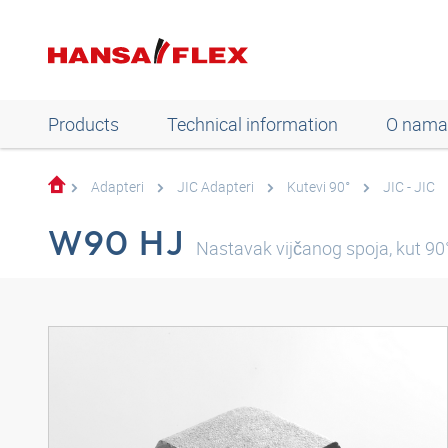
Products
Technical information
O nama
Adapteri
JIC Adapteri
Kutevi 90°
JIC - JIC
W90 HJ
Nastavak vijčanog spoja, kut 90