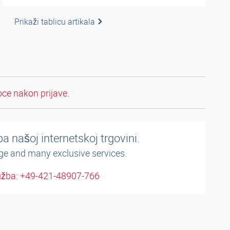
Prikaži tablicu artikala
pce nakon prijave.
a našoj internetskoj trgovini.
ge and many exclusive services.
užba: +49-421-48907-766