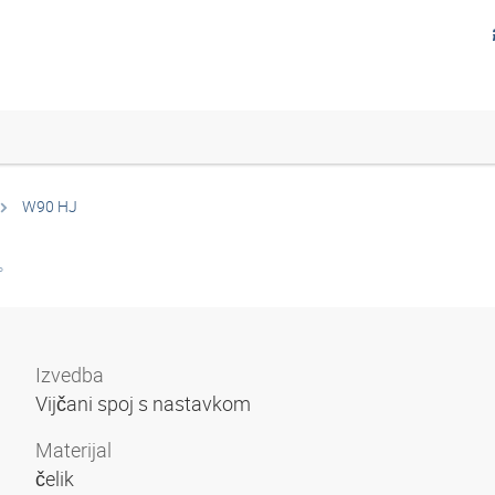
W90 HJ
°
Izvedba
Vijčani spoj s nastavkom
Materijal
čelik