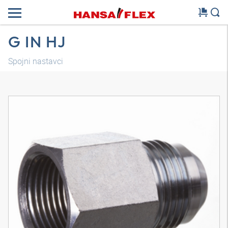
G IN HJ
Spojni nastavci
3D model