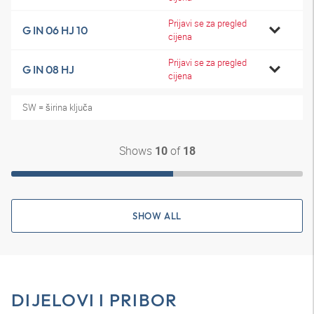
Prijavi se za pregled
G IN 06 HJ 10
cijena
Prijavi se za pregled
G IN 08 HJ
cijena
SW = širina ključa
Shows
of
10
18
SHOW ALL
DIJELOVI I PRIBOR