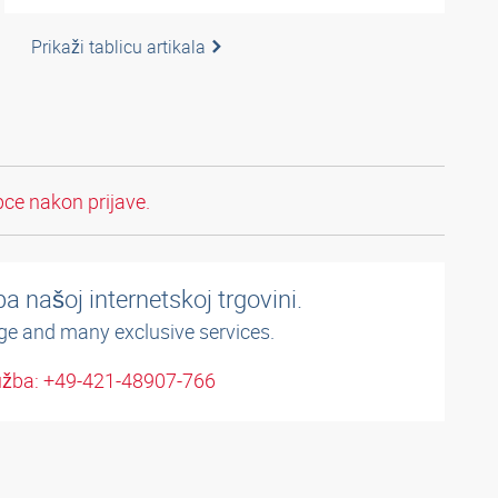
Prikaži tablicu artikala
pce nakon prijave.
a našoj internetskoj trgovini.
ge and many exclusive services.
užba: +49-421-48907-766