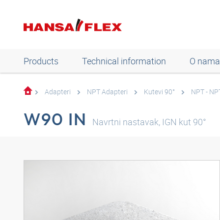
Products
Technical information
O nama
Adapteri
NPT Adapteri
Kutevi 90°
NPT - NP
W90 IN
Navrtni nastavak, IGN kut 90°