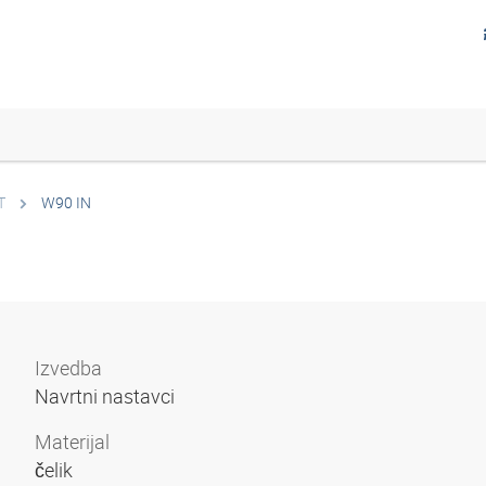
T
W90 IN
Izvedba
Navrtni nastavci
Materijal
čelik