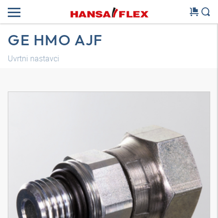
GE HMO AJF
Uvrtni nastavci
3D model