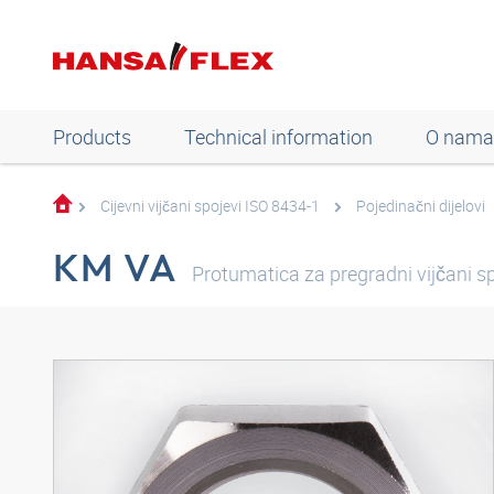
Products
Technical information
O nama
Cijevni vijčani spojevi ISO 8434-1
Pojedinačni dijelovi
KM VA
Protumatica za pregradni vijčani s