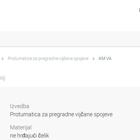
Protumatice za pregradne vijčane spojeve
KM VA
poj
Izvedba
Protumatica za pregradne vijčane spojeve
Materijal
ne hrđajući čelik