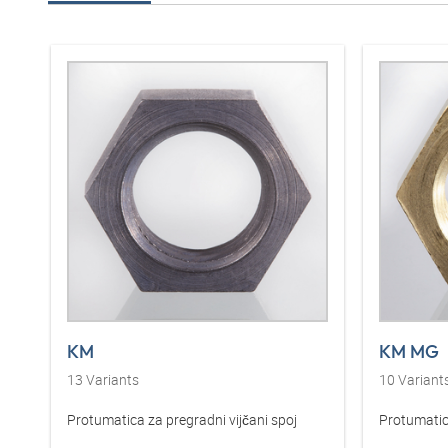
KM
KM MG
13
Variants
10
Variant
Protumatica za pregradni vijčani spoj
Protumatica