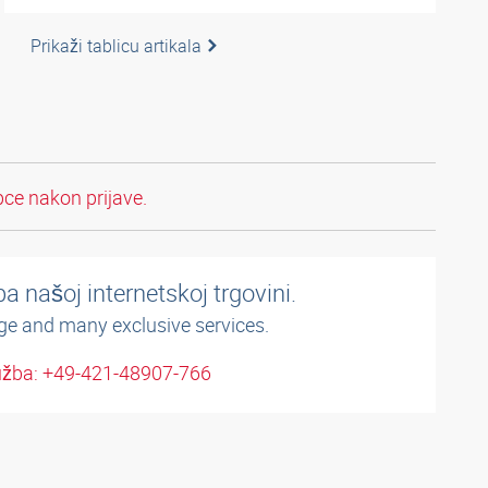
Prikaži tablicu artikala
pce nakon prijave.
a našoj internetskoj trgovini.
ge and many exclusive services.
užba: +49-421-48907-766