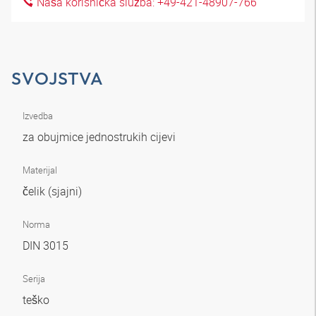
Naša korisnička služba: +49-421-48907-766
SVOJSTVA
Izvedba
za obujmice jednostrukih cijevi
Materijal
čelik (sjajni)
Norma
DIN 3015
Serija
teško