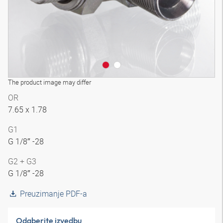
The product image may differ
OR
7.65 x 1.78
G1
G 1/8″ -28
G2 + G3
G 1/8″ -28
Preuzimanje PDF-a
Odaberite izvedbu