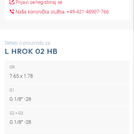
Prijavi se/registriraj se
Naša korisnička služba: +49-421-48907-766
Detalji o proizvodu za
L HROK 02 HB
OR
7.65 x 1.78
G1
G 1/8″ -28
G2 + G3
G 1/8″ -28