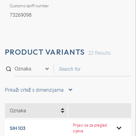
Customs tariff number
73269098
PRODUCT VARIANTS
22
Results
Prikaži crtež s dimenzijama
Oznaka
Prijavi se za pregled
SIH 103
cijena