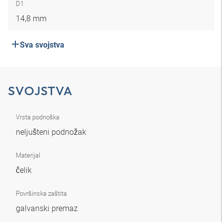
D1
14,8 mm
Sva svojstva
SVOJSTVA
Vrsta podnoška
neljušteni podnožak
Materijal
čelik
Površinska zaštita
galvanski premaz