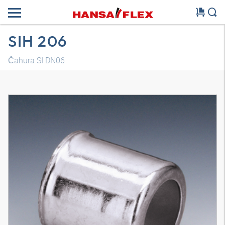
SIH 206
Čahura SI DN06