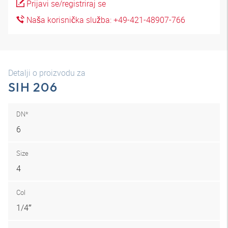
Prijavi se/registriraj se
Naša korisnička služba: +49-421-48907-766
Detalji o proizvodu za
SIH 206
DN*
6
Size
4
Col
1/4″