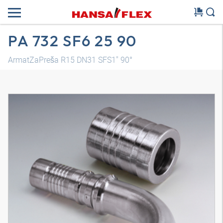
PA 732 SF6 25 90
ArmatZaPreša R15 DN31 SFS1" 90°
3D model