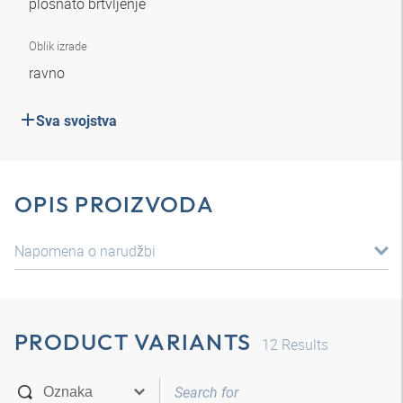
plosnato brtvljenje
Oblik izrade
ravno
Sva svojstva
OPIS PROIZVODA
Napomena o narudžbi
PRODUCT VARIANTS
12
Results