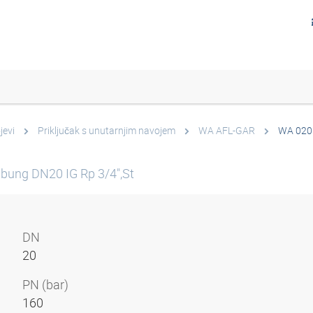
jevi
Priključak s unutarnjim navojem
WA AFL-GAR
WA 020
bung DN20 IG Rp 3/4",St
DN
20
PN (bar)
160