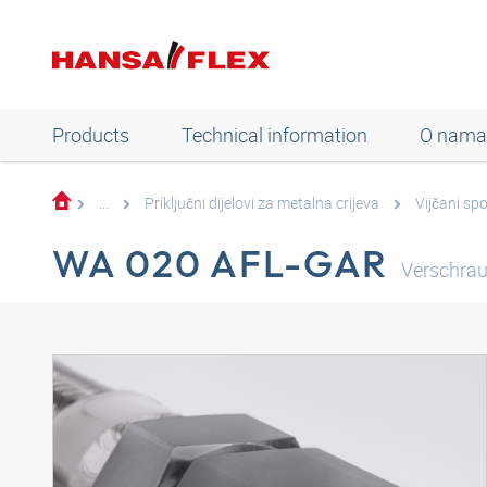
Products
Technical information
O nama
...
Priključni dijelovi za metalna crijeva
Vijčani spo
WA 020 AFL-GAR
Verschrau