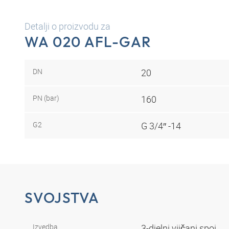
Detalji o proizvodu za
WA 020 AFL-GAR
DN
20
PN (bar)
160
G2
G 3/4″ -14
SVOJSTVA
Izvedba
3-djelni vijčani spoj