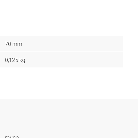
70 mm
0,125 kg
ravno