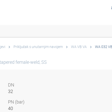
jevi
Priključak s unutarnjim navojem
WA VB VA
WA 032 VB
tapered female-weld, SS
DN
32
PN (bar)
40