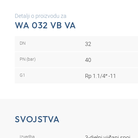
Detalji o proizvodu za
WA 032 VB VA
DN
32
PN (bar)
40
G1
Rp 1.1/4″ -11
SVOJSTVA
Izvedba
3-djelni vijčani spoj