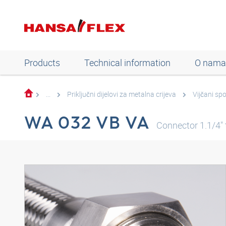
Products
Technical information
O nama
...
Priključni dijelovi za metalna crijeva
Vijčani spo
WA 032 VB VA
Connector 1.1/4" 