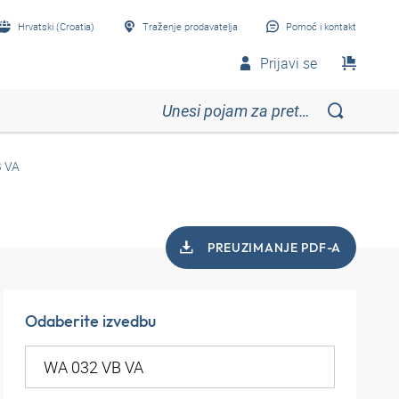
Hrvatski (Croatia)
Traženje prodavatelja
Pomoć i kontakt
Prijavi se
 VA
PREUZIMANJE PDF-A
Odaberite izvedbu