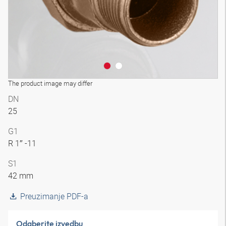
The product image may differ
DN
25
G1
R 1″ -11
S1
42 mm
Preuzimanje PDF-a
Odaberite izvedbu