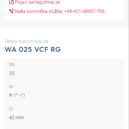
Prijavi se/registriraj se
Naša korisnička služba: +49-421-48907-766
Detalji o proizvodu za
WA 025 VCF RG
DN
25
G1
R 1″ -11
S1
42 mm