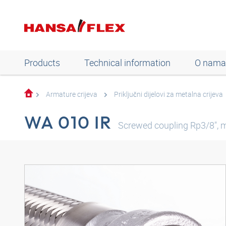
Products
Technical information
O nama
Armature crijeva
Priključni dijelovi za metalna crijeva
WA 010 IR
Screwed coupling Rp3/8", m