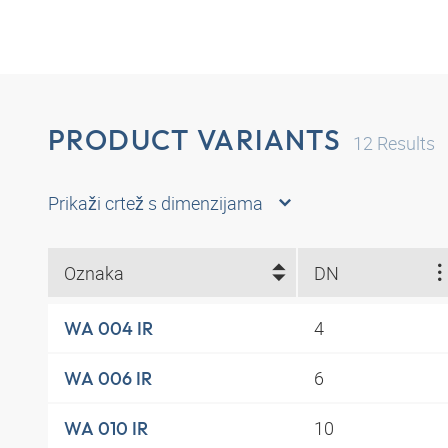
PRODUCT VARIANTS
12
Results
Prikaži crtež s dimenzijama
Oznaka
DN
4
WA 004 IR
6
WA 006 IR
10
WA 010 IR