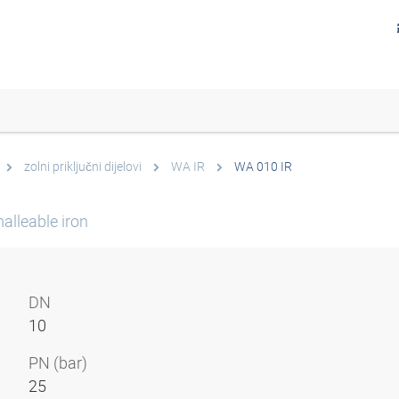
zolni priključni dijelovi
WA IR
WA 010 IR
alleable iron
DN
10
PN (bar)
25