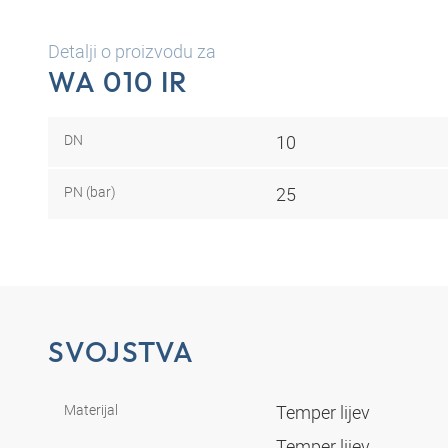
Detalji o proizvodu za
WA 010 IR
DN
10
PN (bar)
25
SVOJSTVA
Materijal
Temper lijev
Temper lijev