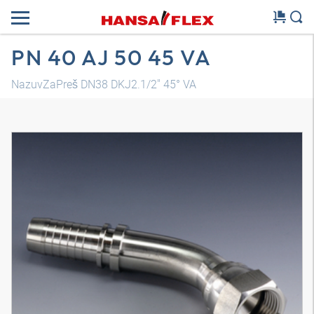
PN 40 AJ 50 45 VA
NazuvZaPreš DN38 DKJ2.1/2" 45° VA