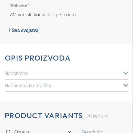
Oblik brtve 1
24° vanjski konus s O prstenom
Sva svojstva
OPIS PROIZVODA
Napomene
Napomena o narudžbi
PRODUCT VARIANTS
29
Results