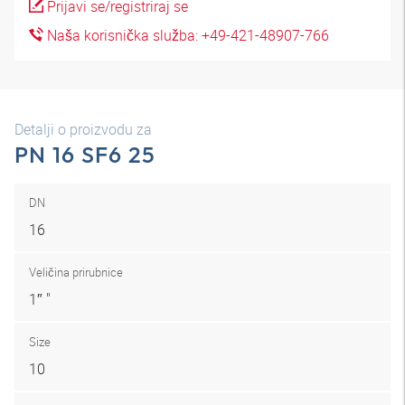
Prijavi se/registriraj se
Naša korisnička služba: +49-421-48907-766
Detalji o proizvodu za
PN 16 SF6 25
DN
16
Veličina prirubnice
1″ "
Size
10