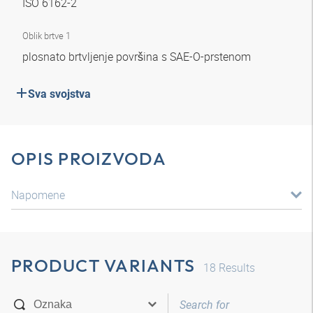
ISO 6162-2
Oblik brtve 1
plosnato brtvljenje površina s SAE-O-prstenom
Sva svojstva
OPIS PROIZVODA
Napomene
PRODUCT VARIANTS
18
Results