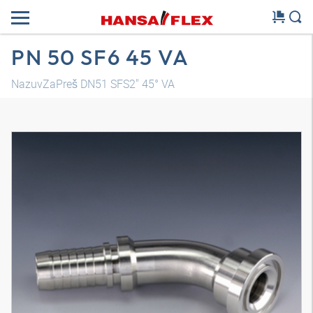
PN 50 SF6 45 VA
NazuvZaPreš DN51 SFS2" 45° VA