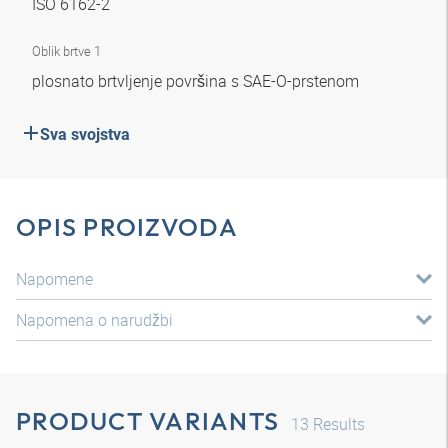
ISO 6162-2
Oblik brtve 1
plosnato brtvljenje površina s SAE-O-prstenom
Sva svojstva
OPIS PROIZVODA
Napomene
Napomena o narudžbi
PRODUCT VARIANTS
13
Results