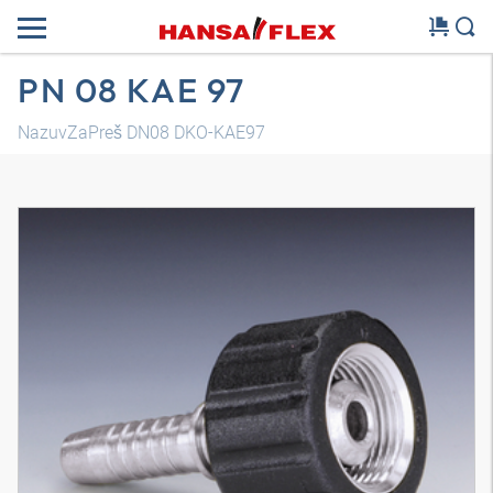
PN 08 KAE 97
NazuvZaPreš DN08 DKO-KAE97