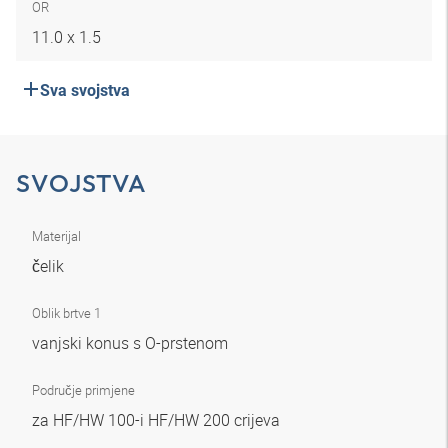
OR
11.0 x 1.5
Sva svojstva
SVOJSTVA
Materijal
čelik
Oblik brtve 1
vanjski konus s O-prstenom
Područje primjene
za HF/HW 100-i HF/HW 200 crijeva