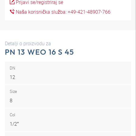
Prijavi se/registriraj se
Naša korisnička služba: +49-421-48907-766
Detalji o proizvodu za
PN 13 WEO 16 S 45
DN
12
Size
8
Col
1/2″