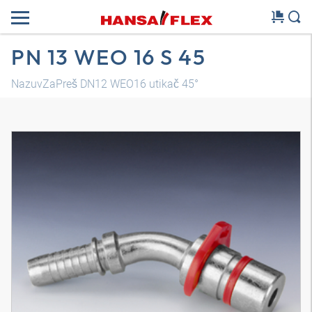
PN 13 WEO 16 S 45
NazuvZaPreš DN12 WEO16 utikač 45°