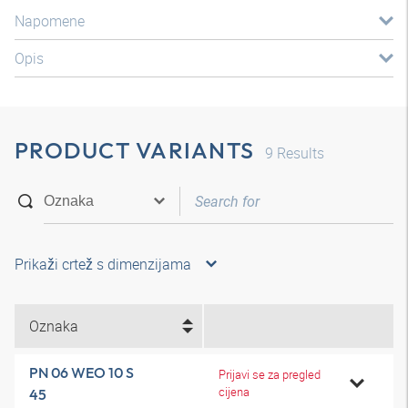
Napomene
Opis
PRODUCT VARIANTS
9
Results
Prikaži crtež s dimenzijama
Oznaka
PN 06 WEO 10 S
Prijavi se za pregled
cijena
45