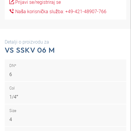
Prijavi se/registriraj se
Naša korisnička služba: +49-421-48907-766
Detalji o proizvodu za
VS SSKV 06 M
DN*
6
Col
1/4″
Size
4