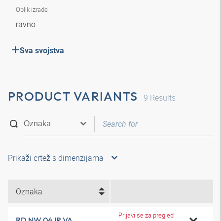
Oblik izrade
ravno
Sva svojstva
PRODUCT VARIANTS
9
Results
Prikaži crtež s dimenzijama
Oznaka
Prijavi se za pregled
RD NW 04 IR VA