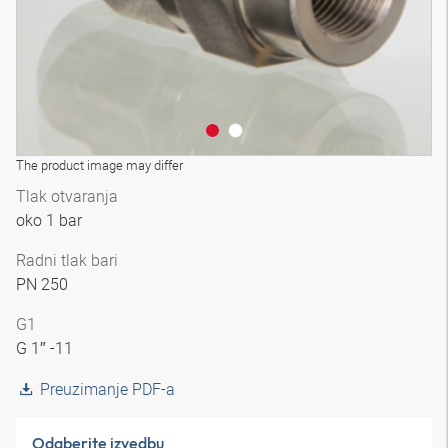
The product image may differ
Tlak otvaranja
oko 1 bar
Radni tlak bari
PN 250
G1
G 1″ -11
Preuzimanje PDF-a
Odaberite izvedbu