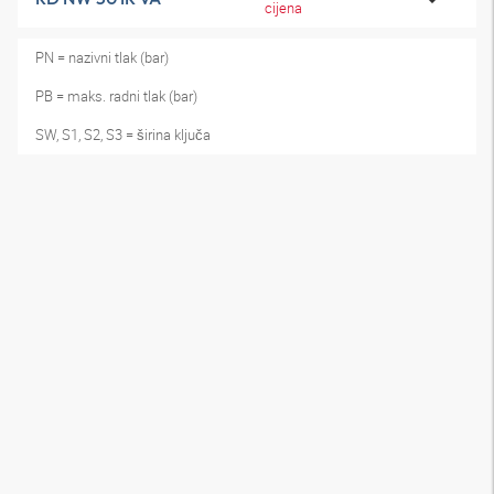
cijena
PN = nazivni tlak (bar)
PB = maks. radni tlak (bar)
SW, S1, S2, S3 = širina ključa