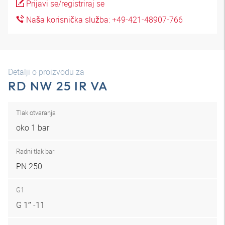
Prijavi se/registriraj se
Naša korisnička služba: +49-421-48907-766
Detalji o proizvodu za
RD NW 25 IR VA
Tlak otvaranja
oko 1 bar
Radni tlak bari
PN 250
G1
G 1″ -11