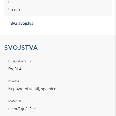
L1
95 mm
Sva svojstva
SVOJSTVA
Oblik brtve 1 + 2
Profil A
Izvedba
Nepovratni ventil, spojnica
Materijal
ne hrđajući čelik