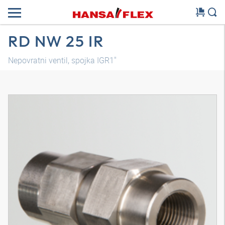
RD NW 25 IR
Nepovratni ventil, spojka IGR1"