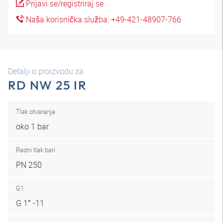
Prijavi se/registriraj se
Naša korisnička služba: +49-421-48907-766
Detalji o proizvodu za
RD NW 25 IR
Tlak otvaranja
oko 1 bar
Radni tlak bari
PN 250
G1
G 1″ -11