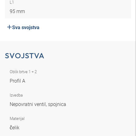
L1
95 mm
Sva svojstva
SVOJSTVA
Oblik brtve 1 + 2
Profil A
Izvedba
Nepovratni ventil, spojnica
Materijal
čelik