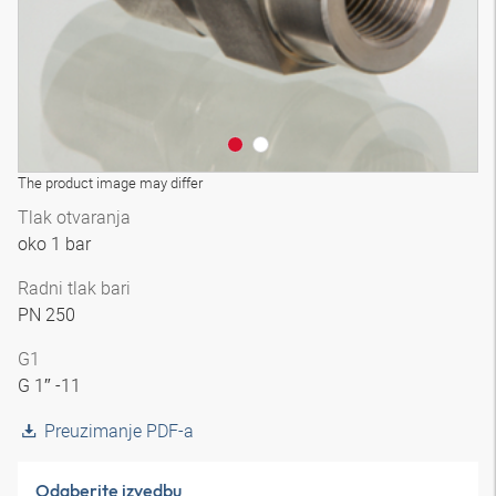
The product image may differ
Tlak otvaranja
oko 1 bar
Radni tlak bari
PN 250
G1
G 1″ -11
Preuzimanje PDF-a
Odaberite izvedbu