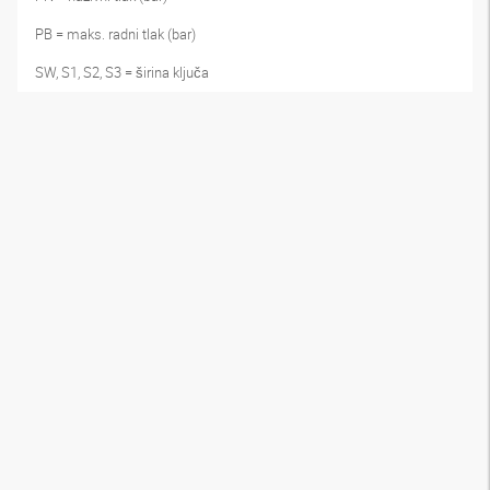
PB = maks. radni tlak (bar)
SW, S1, S2, S3 = širina ključa