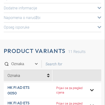
Dodatne informacije
Napomena o narudžbi
Opseg isporuke
PRODUCT VARIANTS
11
Results
Oznaka
HK FI AD ETS
Prijavi se za pregled
cijena
0050
HK FI AD ETS
Prijavi se za pregled