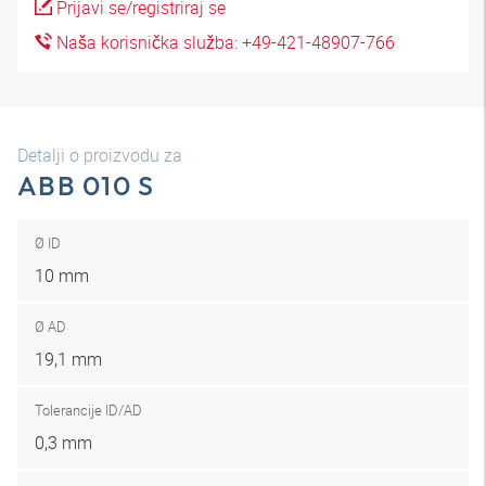
Prijavi se/registriraj se
Naša korisnička služba: +49-421-48907-766
Detalji o proizvodu za
ABB 010 S
Ø ID
10 mm
Ø AD
19,1 mm
Tolerancije ID/AD
0,3 mm