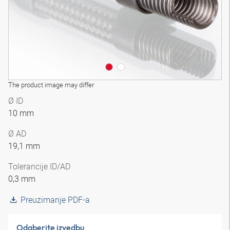
The product image may differ
Ø ID
10 mm
Ø AD
19,1 mm
Tolerancije ID/AD
0,3 mm
Preuzimanje PDF-a
Odaberite izvedbu