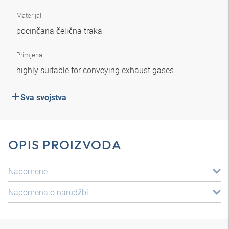
Materijal
pocinčana čelična traka
Primjena
highly suitable for conveying exhaust gases
Sva svojstva
OPIS PROIZVODA
Napomene
Napomena o narudžbi