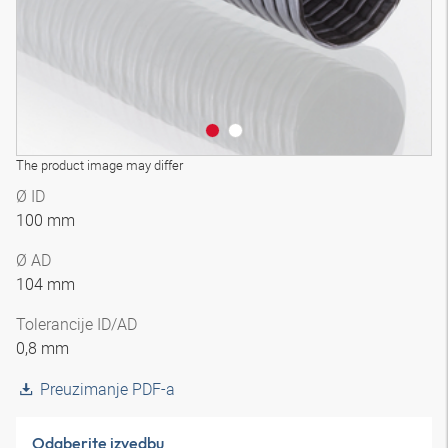
The product image may differ
Ø ID
100 mm
Ø AD
104 mm
Tolerancije ID/AD
0,8 mm
Preuzimanje PDF-a
Odaberite izvedbu