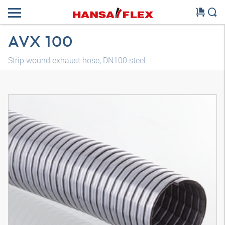
AVX 100
Strip wound exhaust hose, DN100 steel