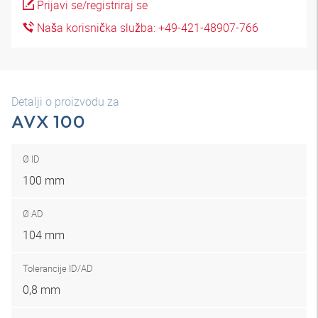
Prijavi se/registriraj se
Naša korisnička služba: +49-421-48907-766
Detalji o proizvodu za
AVX 100
Ø ID
100 mm
Ø AD
104 mm
Tolerancije ID/AD
0,8 mm