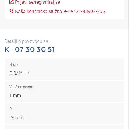
Prijavi se/registriraj se
Naša korisnička služba: +49-421-48907-766
Detalji o proizvodu za
K- 07 30 30 51
Navoj
G 3/4″ -14
Veličina otvora
1 mm
D
29 mm