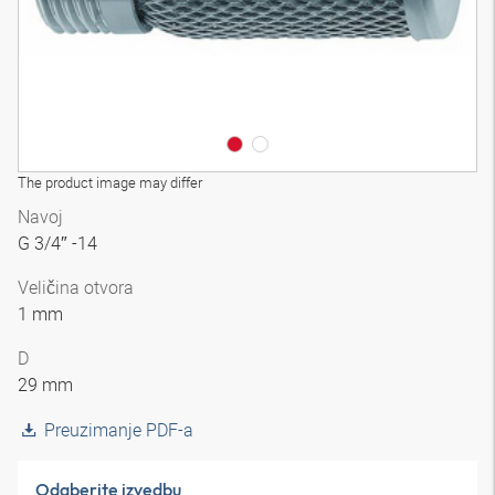
The product image may differ
Navoj
G 3/4″ -14
Veličina otvora
1 mm
D
29 mm
Preuzimanje PDF-a
Odaberite izvedbu