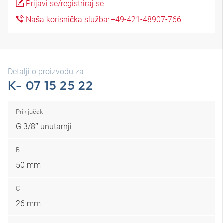
Prijavi se/registriraj se
Naša korisnička služba: +49-421-48907-766
Detalji o proizvodu za
K- 07 15 25 22
Priključak
G 3/8″ unutarnji
B
50 mm
C
26 mm