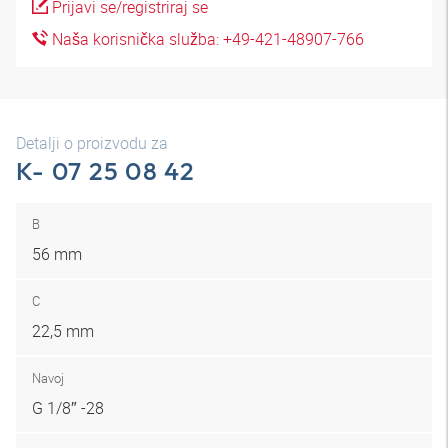
Prijavi se/registriraj se
Naša korisnička služba: +49-421-48907-766
Detalji o proizvodu za
K- 07 25 08 42
B
56 mm
C
22,5 mm
Navoj
G 1/8″ -28