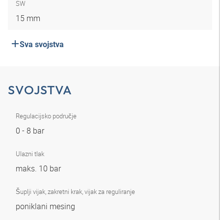
SW
15 mm
Sva svojstva
SVOJSTVA
Regulacijsko područje
0 - 8 bar
Ulazni tlak
maks. 10 bar
Šuplji vijak, zakretni krak, vijak za reguliranje
poniklani mesing