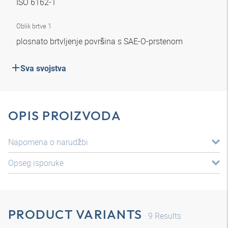
ISO 6162-1
Oblik brtve 1
plosnato brtvljenje površina s SAE-O-prstenom
Sva svojstva
OPIS PROIZVODA
Napomena o narudžbi
Opseg isporuke
PRODUCT VARIANTS
9
Results