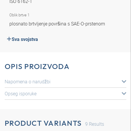
ISO 6162-1
Oblik brtve 1
plosnato brtvljenje površina s SAE-O-prstenom
Sva svojstva
OPIS PROIZVODA
Napomena o narudžbi
Opseg isporuke
PRODUCT VARIANTS
9
Results