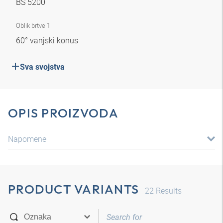
BS 5200
Oblik brtve 1
60° vanjski konus
Sva svojstva
OPIS PROIZVODA
Napomene
PRODUCT VARIANTS
22
Results