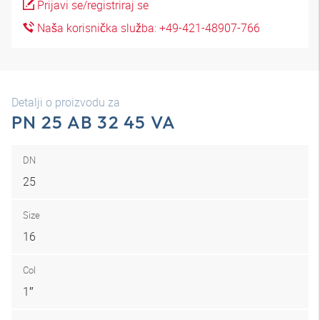
Prijavi se/registriraj se
Naša korisnička služba: +49-421-48907-766
Detalji o proizvodu za
PN 25 AB 32 45 VA
DN
25
Size
16
Col
1″