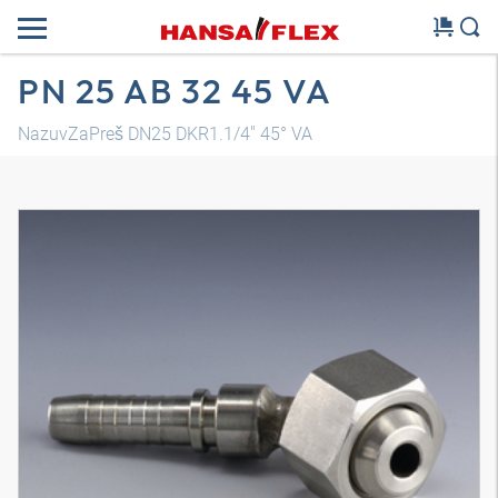
PN 25 AB 32 45 VA
NazuvZaPreš DN25 DKR1.1/4" 45° VA
3D model