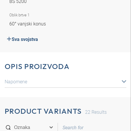
BS 5200
Oblik brtve 1
60° vanjski konus
Sva svojstva
OPIS PROIZVODA
Napomene
PRODUCT VARIANTS
22
Results