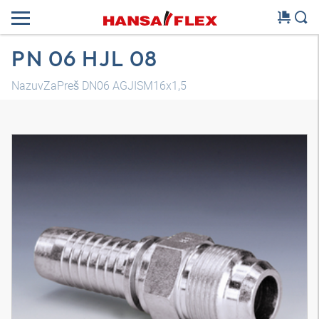
PN 06 HJL 08
NazuvZaPreš DN06 AGJISM16x1,5
3D model