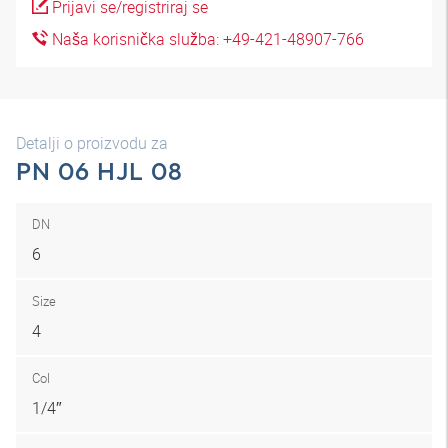
Prijavi se/registriraj se
Naša korisnička služba: +49-421-48907-766
Detalji o proizvodu za
PN 06 HJL 08
DN
6
Size
4
Col
1/4″