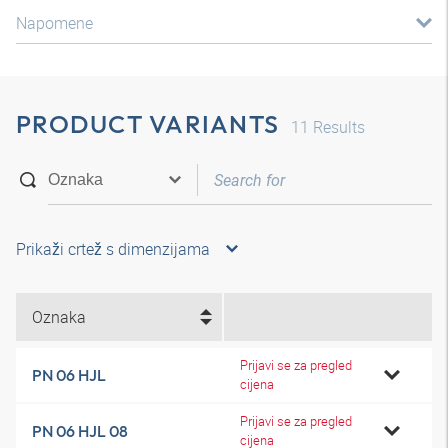
Napomene
PRODUCT VARIANTS
11
Results
Prikaži crtež s dimenzijama
Oznaka
Prijavi se za pregled
PN 06 HJL
cijena
Prijavi se za pregled
PN 06 HJL 08
cijena