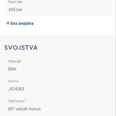
Radni tlak
345 bar
Sva svojstva
SVOJSTVA
Materijal
čelik
Norma
JIS 8363
Oblik brtve 1
60° vanjski konus