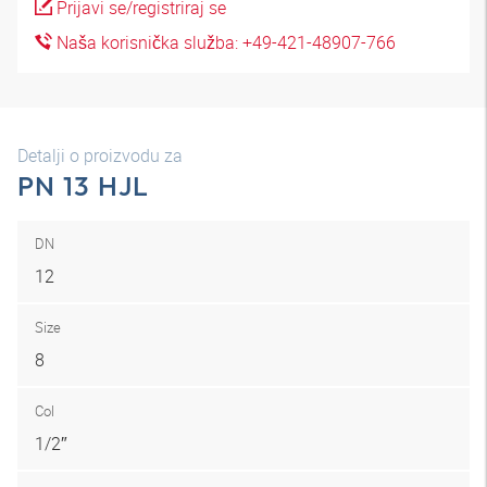
Prijavi se/registriraj se
Naša korisnička služba: +49-421-48907-766
Detalji o proizvodu za
PN 13 HJL
DN
12
Size
8
Col
1/2″