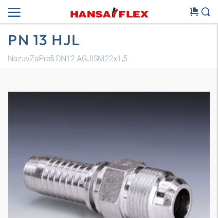
PN 13 HJL
NazuvZaPreš DN12 AGJISM22x1,5
3D model