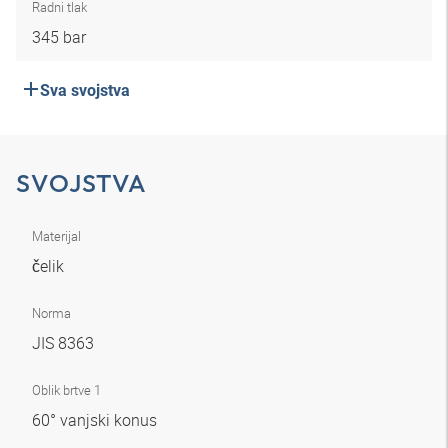
Radni tlak
345 bar
Sva svojstva
SVOJSTVA
Materijal
čelik
Norma
JIS 8363
Oblik brtve 1
60° vanjski konus