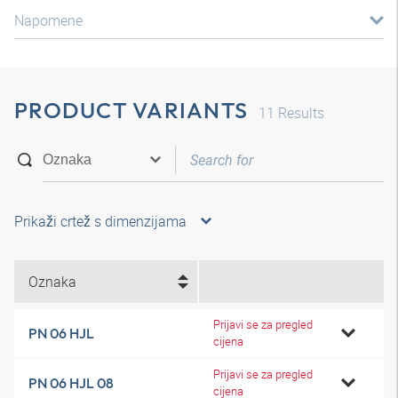
Napomene
PRODUCT VARIANTS
11
Results
Prikaži crtež s dimenzijama
Oznaka
Prijavi se za pregled
PN 06 HJL
cijena
Prijavi se za pregled
PN 06 HJL 08
cijena