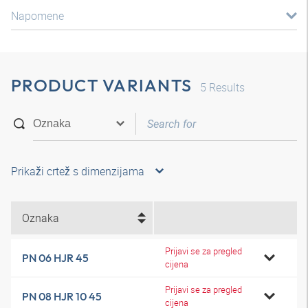
Napomene
PRODUCT VARIANTS
5
Results
Prikaži crtež s dimenzijama
Oznaka
Prijavi se za pregled
PN 06 HJR 45
cijena
Prijavi se za pregled
PN 08 HJR 10 45
cijena