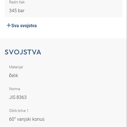
Radni tlak
345 bar
Sva svojstva
SVOJSTVA
Materijal
čelik
Norma
JIS 8363
Oblik brtve 1
60° vanjski konus