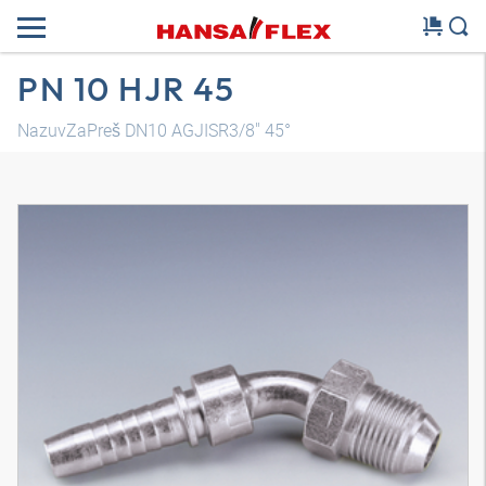
PN 10 HJR 45
NazuvZaPreš DN10 AGJISR3/8" 45°