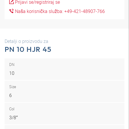
Prijavi se/registriraj se
Naša korisnička služba: +49-421-48907-766
Detalji o proizvodu za
PN 10 HJR 45
DN
10
Size
6
Col
3/8″