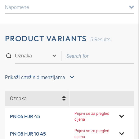
Napomene
PRODUCT VARIANTS
5
Results
Prikaži crtež s dimenzijama
Oznaka
Prijavi se za pregled
PN 06 HJR 45
cijena
Prijavi se za pregled
PN 08 HJR 10 45
cijena