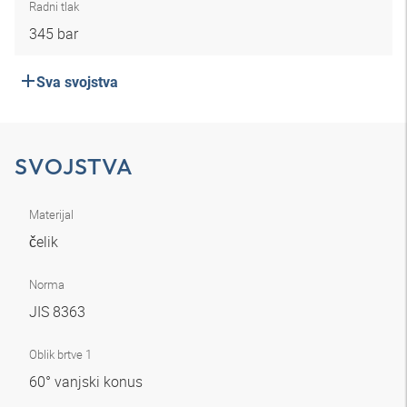
Radni tlak
345 bar
Sva svojstva
SVOJSTVA
Materijal
čelik
Norma
JIS 8363
Oblik brtve 1
60° vanjski konus