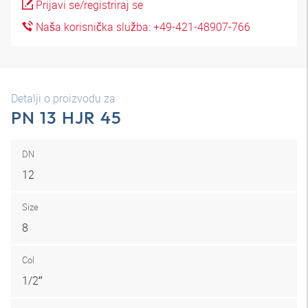
Prijavi se/registriraj se
Naša korisnička služba: +49-421-48907-766
Detalji o proizvodu za
PN 13 HJR 45
DN
12
Size
8
Col
1/2″