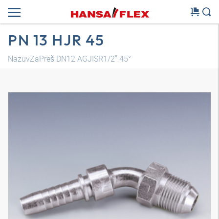
PN 13 HJR 45
NazuvZaPreš DN12 AGJISR1/2" 45°