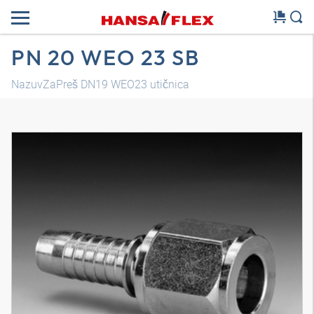
PN 20 WEO 23 SB
NazuvZaPreš DN19 WEO23 utičnica