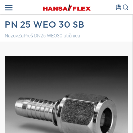
PN 25 WEO 30 SB
NazuvZaPreš DN25 WEO30 utičnica