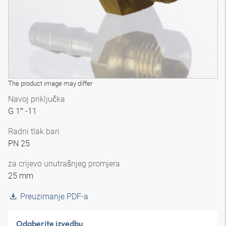
The product image may differ
Navoj priključka
G 1″ -11
Radni tlak bari
PN 25
za crijevo unutrašnjeg promjera
25 mm
Preuzimanje PDF-a
Odaberite izvedbu