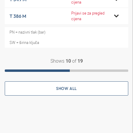
cijena
Prijavi se za pregled
T 386 M
cijena
PN = nazivni tlak (bar)
SW = širina ključa
Shows
of
10
19
SHOW ALL