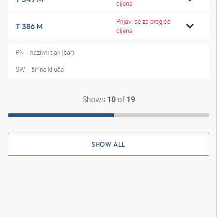
cijena
Prijavi se za pregled
T 386 M
cijena
PN = nazivni tlak (bar)
SW = širina ključa
Shows
of
10
19
SHOW ALL