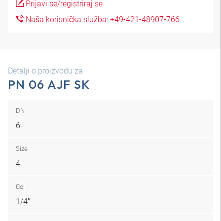
Prijavi se/registriraj se
Naša korisnička služba: +49-421-48907-766
Detalji o proizvodu za
PN 06 AJF SK
DN
6
Size
4
Col
1/4″