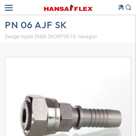
PN 06 AJF SK
Swage nipple DN06 DKORFS9/16" hexagon