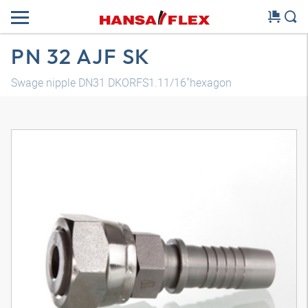
PN 32 AJF SK
Swage nipple DN31 DKORFS1.11/16"hexagon