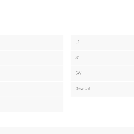
L1
S1
SW
Gewicht