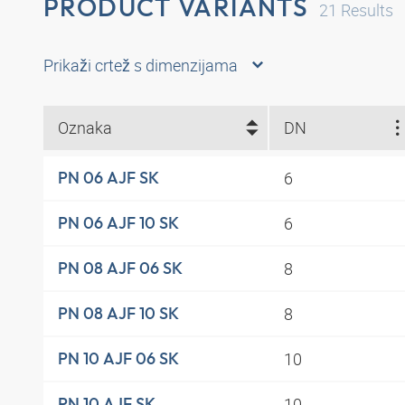
PRODUCT VARIANTS
21
Results
Prikaži crtež s dimenzijama
Oznaka
DN
6
PN 06 AJF SK
6
PN 06 AJF 10 SK
8
PN 08 AJF 06 SK
8
PN 08 AJF 10 SK
10
PN 10 AJF 06 SK
10
PN 10 AJF SK