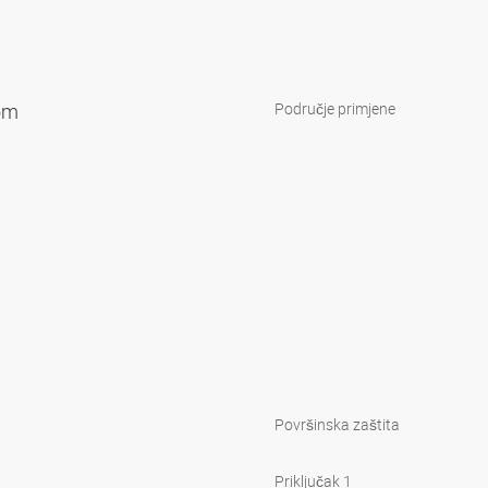
tom
Područje primjene
Površinska zaštita
Priključak 1