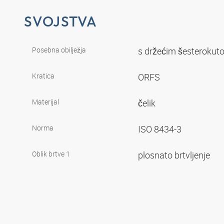
SVOJSTVA
Posebna obilježja
s držećim šesteroku
Kratica
ORFS
Materijal
čelik
Norma
ISO 8434-3
Oblik brtve 1
plosnato brtvljenje