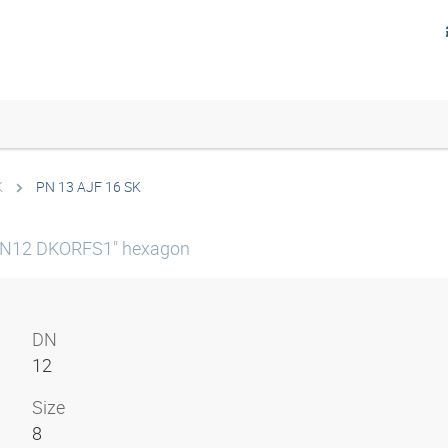
K
PN 13 AJF 16 SK
DN12 DKORFS1" hexagon
DN
12
Size
8