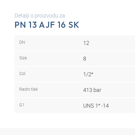
Detalji o proizvodu za
PN 13 AJF 16 SK
DN
12
Size
8
Col
1/2″
Radni tlak
413 bar
G1
UNS 1″ -14