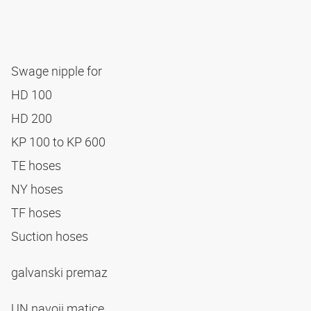
Swage nipple for
HD 100
HD 200
KP 100 to KP 600
TE hoses
NY hoses
TF hoses
Suction hoses
galvanski premaz
UN navoji matice