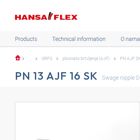
Products
Technical information
O nama
...
ORFS
plosnato brtvljenje (AJF)
PN AJF S
PN 13 AJF 16 SK
Swage nipple 